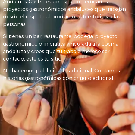
AndalucíaGastro es un espacio dedicado a
proyectos gastronómicos andaluces que trabajan
desde el respeto al producto, al territorio y a las
personas.
Si tienes un bar, restaurante, bodega, proyecto
gastronómico o iniciativa vinculada a la cocina
andaluza y crees que tu trabajo merece ser
contado, este es tu sitio.
No hacemos publicidad tradicional. Contamos
historias gastronómicas con criterio editorial.